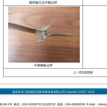
镀锌板凸点中频点焊
不锈钢板点焊
上一页
[
1
][
2
][
3
]
4
版权所有:沈阳威克创新焊接设备有限公司Copyright ©2007-2018
号 电话：024-31029733 31029732 传真：024-62665536 E-mail： shenya