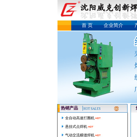
首 页
企业简介
热销产品
焊
全自动高速打圈机
悬挂式点焊机
气动交流横缝焊机