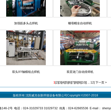
加强筋多头点焊机
螺母帽全自动焊机
双头XY轴模组点焊机
双层龙门自动排焊机
1
[
2
][
3
][
4
][
5
][
6
][
7
][
8
][
9
][
10
][
... 12
]
下一页 >
版权所有:沈阳威克创新焊接设备有限公司Copyright ©2007-2018
号 电话：024-31029733 31029732 传真：024-62665536 E-mail： shenya