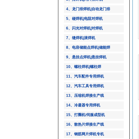
4、龙门排焊机|自动龙门排
5、碰焊机|电阻对焊机
6、闪光对焊机|对焊机
7、缝焊机|滚焊机
8、电容储能点焊机|储能焊
9、悬挂点焊机|悬挂焊机
10、螺柱焊机|螺柱焊
11、汽车配件专用焊机
12、汽车工具专用焊机
13、压缩机焊接生产线
14、冷凝器专用焊机
15、打圈机/伺服成型机
16、散热片焊接生产线
17、钢筋网片焊机专机