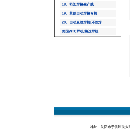
18、桁架焊接生产线
19、其他自动焊接专机
20、自动直缝焊机|环缝焊
美国WTC焊机|梅达焊机
地址：沈阳市于洪区沈大路146-2