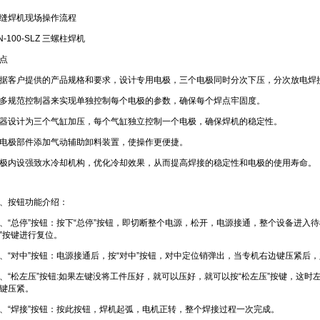
缝焊机现场操作流程
N-100-SLZ
三螺柱焊机
点
据客户提供的产品规格和要求，设计专用电极，三个电极同时分次下压，分次放电焊
多规范控制器来实现单独控制每个电极的参数，确保每个焊点牢固度。
器设计为三个气缸加压，每个气缸独立控制一个电极，确保焊机的稳定性。
电极部件添加气动辅助卸料装置，使操作更便捷。
极内设强致水冷却机构，优化冷却效果，从而提高焊接的稳定性和电极的使用寿命。
、按钮功能介绍：
、“总停”按钮：按下“总停”按钮，即切断整个电源，松开，电源接通，整个设备进入待
”按键进行复位。
、“对中”按钮：电源接通后，按“对中”按钮，对中定位销弹出，当专机右边键压紧后
、“松左压”按钮:如果左键没将工件压好，就可以压好，就可以按“松左压”按键，这
键压紧。
、“焊接”按钮：按此按钮，焊机起弧，电机正转，整个焊接过程一次完成。