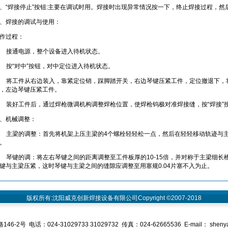
、“焊接停止”按钮:主要在调试时用。焊接时出现异常情况按一下，终止焊接过程，然后
、焊接的调试与使用：
作过程：
、 接通电源，整个设备进入待机状态。
、 按“对中”按钮，对中定位进入待机状态。
、 将工件从右边装入，靠紧定位销，踩脚踏开关，右边琴键压紧工件，定位撤退下，
，左边琴键压紧工件。
、 装好工件后，通过焊枪微调机构调整焊枪位置，使焊枪钨极对准焊接缝，按“焊接”
、机械调整：
、 主梁的调整：首先将机架上压主梁的4个螺栓轻轻松一点，然后在轻轻移动轨迹与
。
、 琴键的调：将左右琴键之间的距离调整至工件板厚的10-15倍，并对称于主梁细长槽中
键与主梁压紧，这时琴键与主梁之间的缝隙应调整至用塞规0.04片塞不入为止。
版权所有:沈阳威克创新焊接设备有限公司Copyright ©2007-2018
号 电话：024-31029733 31029732 传真：024-62665536 E-mail： shenya