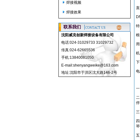
焊接视频
直
焊接效果
D
特
联系我们
沈阳威克创新焊接设备有限公司
根
电话:024-31029733 31029732
用
传真:024-62665536
机
手机:13840081050
下
E-mail:shenyangweike@163.com
电
地址:沈阳市于洪区沈大路146-2号
一
二
停
三
四
琴
五