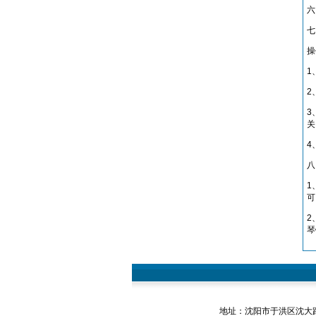
六
七
操
1
2
3
关
4
八
1
可
2
琴
地址：沈阳市于洪区沈大路146-2