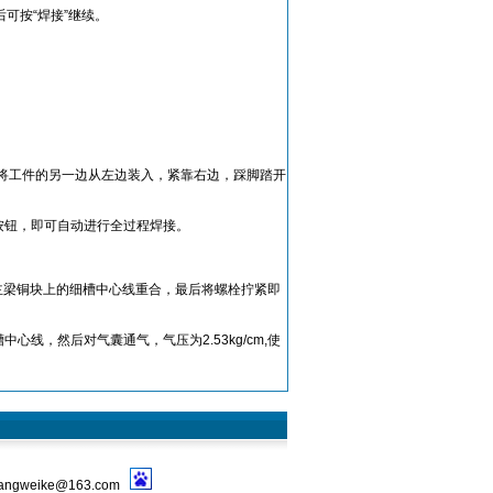
可按“焊接”继续。
将工件的另一边从左边装入，紧靠右边，踩脚踏开
按钮，即可自动进行全过程焊接。
主梁铜块上的细槽中心线重合，最后将螺栓拧紧即
心线，然后对气囊通气，气压为2.53kg/cm,使
ngweike@163.com