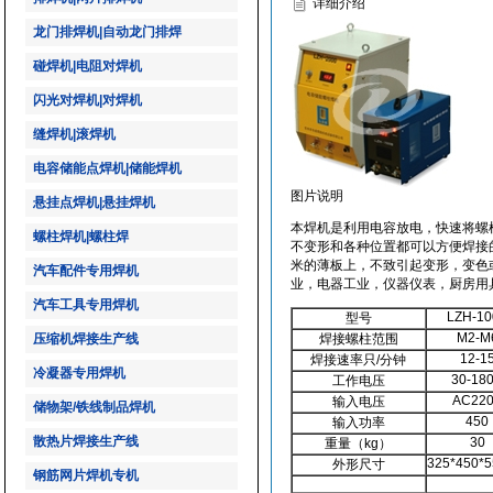
详细介绍
龙门排焊机|自动龙门排焊
碰焊机|电阻对焊机
闪光对焊机|对焊机
缝焊机|滚焊机
电容储能点焊机|储能焊机
图片说明
悬挂点焊机|悬挂焊机
本焊机是利用电容放电，快速将螺
螺柱焊机|螺柱焊
不变形和各种位置都可以方便焊接的
米的薄板上，不致引起变形，变色
汽车配件专用焊机
业，电器工业，仪器仪表，厨房用
汽车工具专用焊机
LZH-10
型号
M2-M
压缩机焊接生产线
焊接螺柱范围
12-1
焊接速率只/分钟
冷凝器专用焊机
30-18
工作电压
AC22
输入电压
储物架/铁线制品焊机
450
输入功率
散热片焊接生产线
30
重量（kg）
325*450*5
外形尺寸
钢筋网片焊机专机