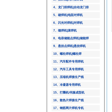
4、龙门排焊机|自动龙门排
5、碰焊机|电阻对焊机
6、闪光对焊机|对焊机
7、缝焊机|滚焊机
8、电容储能点焊机|储能焊
9、悬挂点焊机|悬挂焊机
10、螺柱焊机|螺柱焊
11、汽车配件专用焊机
12、汽车工具专用焊机
13、压缩机焊接生产线
14、冷凝器专用焊机
15、打圈机/伺服成型机
16、散热片焊接生产线
17、钢筋网片焊机专机