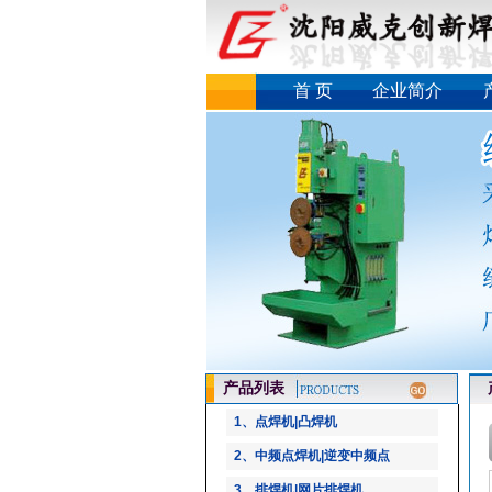
首 页
企业简介
产品列表
产
1、点焊机|凸焊机
2、中频点焊机|逆变中频点
3、排焊机|网片排焊机