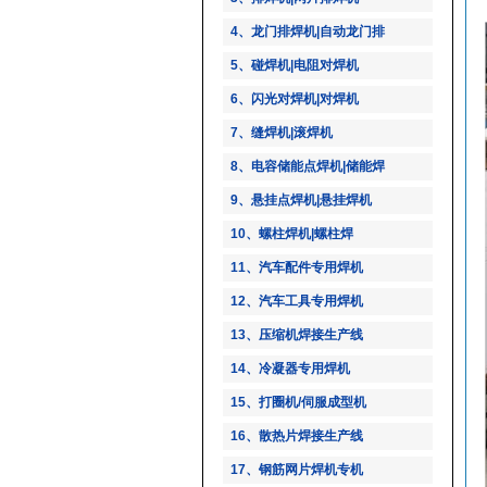
4、龙门排焊机|自动龙门排
5、碰焊机|电阻对焊机
6、闪光对焊机|对焊机
7、缝焊机|滚焊机
8、电容储能点焊机|储能焊
9、悬挂点焊机|悬挂焊机
10、螺柱焊机|螺柱焊
11、汽车配件专用焊机
12、汽车工具专用焊机
13、压缩机焊接生产线
14、冷凝器专用焊机
15、打圈机/伺服成型机
16、散热片焊接生产线
17、钢筋网片焊机专机