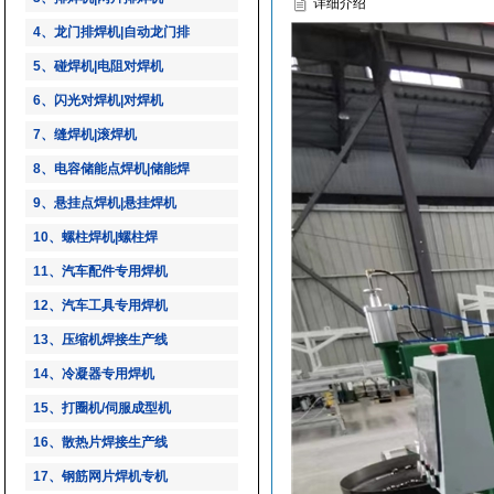
详细介绍
4、龙门排焊机|自动龙门排
5、碰焊机|电阻对焊机
6、闪光对焊机|对焊机
7、缝焊机|滚焊机
8、电容储能点焊机|储能焊
9、悬挂点焊机|悬挂焊机
10、螺柱焊机|螺柱焊
11、汽车配件专用焊机
12、汽车工具专用焊机
13、压缩机焊接生产线
14、冷凝器专用焊机
15、打圈机/伺服成型机
16、散热片焊接生产线
17、钢筋网片焊机专机