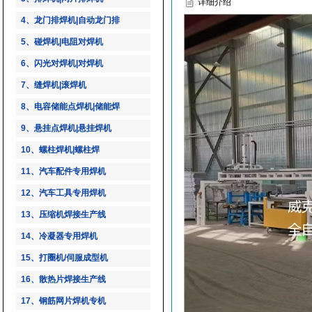
详细介绍
4、龙门排焊机|自动龙门排
5、碰焊机|电阻对焊机
6、闪光对焊机|对焊机
7、缝焊机|滚焊机
8、电容储能点焊机|储能焊
9、悬挂点焊机|悬挂焊机
10、螺柱焊机|螺柱焊
11、汽车配件专用焊机
12、汽车工具专用焊机
13、压缩机焊接生产线
14、冷凝器专用焊机
15、打圈机/伺服成型机
16、散热片焊接生产线
17、钢筋网片焊机专机