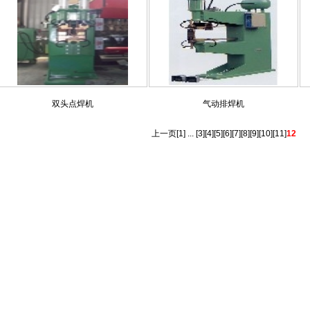
双头点焊机
气动排焊机
上一页
[
1
] ... [
3
][
4
][
5
][
6
][
7
][
8
][
9
][
10
][
11
]
12