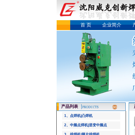
首 页
企业简介
产品列表
产
1、点焊机|凸焊机
2、中频点焊机|逆变中频点
3、排焊机|网片排焊机