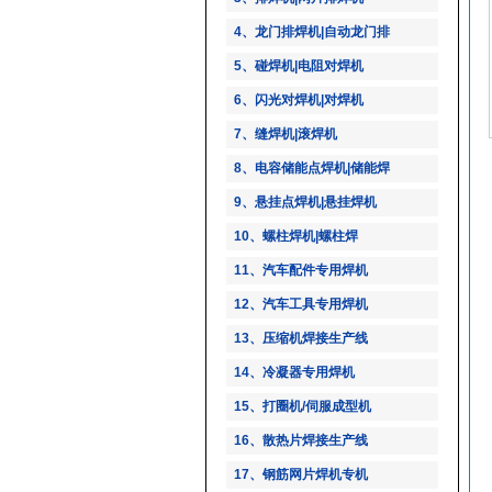
4、龙门排焊机|自动龙门排
5、碰焊机|电阻对焊机
6、闪光对焊机|对焊机
7、缝焊机|滚焊机
8、电容储能点焊机|储能焊
9、悬挂点焊机|悬挂焊机
10、螺柱焊机|螺柱焊
11、汽车配件专用焊机
12、汽车工具专用焊机
13、压缩机焊接生产线
14、冷凝器专用焊机
15、打圈机/伺服成型机
16、散热片焊接生产线
17、钢筋网片焊机专机