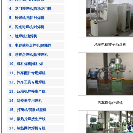
4、龙门排焊机|自动龙门排
5、碰焊机|电阻对焊机
6、闪光对焊机|对焊机
7、缝焊机|滚焊机
汽车电机转子凸焊机
8、电容储能点焊机|储能焊
9、悬挂点焊机|悬挂焊机
10、螺柱焊机|螺柱焊
11、汽车配件专用焊机
12、汽车工具专用焊机
13、压缩机焊接生产线
14、冷凝器专用焊机
汽车螺母凸焊机
15、打圈机/伺服成型机
16、散热片焊接生产线
17、钢筋网片焊机专机